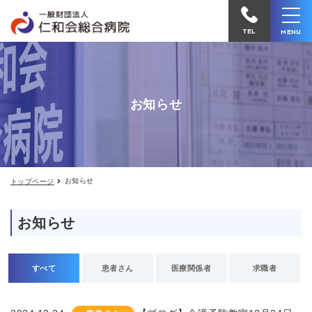
お
仁
知
和
ら
TEL
MENU
せ
会
総
合
お知らせ
病
院
へ
電
お知らせ
トップページ
話
を
お知らせ
か
け
る
すべて
患者さん
医療関係者
求職者