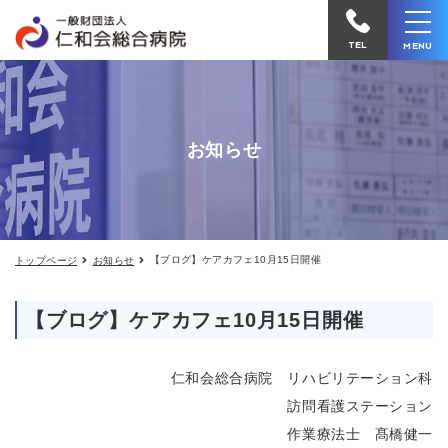
【ブ
仁
ロ
和
グ】
TEL
MENU
ケ
会
ア
カ
総
フ
合
ェ
お知らせ
10
病
月
院
15
日
へ
開
催
電
【ブログ】ケアカフェ10月15日開催
トップページ
お知らせ
話
を
【ブログ】ケアカフェ10月15日開催
か
け
仁和会総合病院 リハビリテーション科
る
訪問看護ステーション
作業療法士 髙橋健一