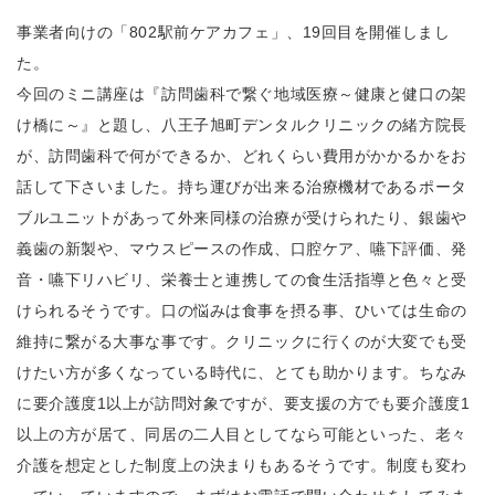
事業者向けの「802駅前ケアカフェ」、19回目を開催しまし
た。
今回のミニ講座は『訪問歯科で繋ぐ地域医療～健康と健口の架
け橋に～』と題し、八王子旭町デンタルクリニックの緒方院長
が、訪問歯科で何ができるか、どれくらい費用がかかるかをお
話して下さいました。持ち運びが出来る治療機材であるポータ
ブルユニットがあって外来同様の治療が受けられたり、銀歯や
義歯の新製や、マウスピースの作成、口腔ケア、嚥下評価、発
音・嚥下リハビリ、栄養士と連携しての食生活指導と色々と受
けられるそうです。口の悩みは食事を摂る事、ひいては生命の
維持に繋がる大事な事です。クリニックに行くのが大変でも受
けたい方が多くなっている時代に、とても助かります。ちなみ
に要介護度1以上が訪問対象ですが、要支援の方でも要介護度1
以上の方が居て、同居の二人目としてなら可能といった、老々
介護を想定とした制度上の決まりもあるそうです。制度も変わ