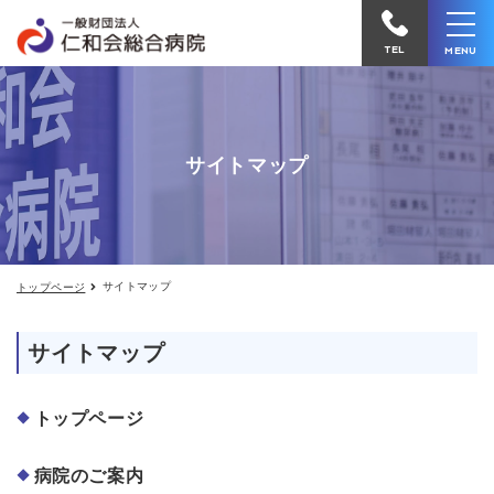
サ
仁
イ
和
ト
TEL
MENU
マ
会
ッ
プ
総
合
サイトマップ
病
院
へ
電
サイトマップ
トップページ
話
を
サイトマップ
か
け
る
トップページ
病院のご案内