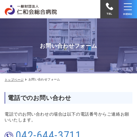
お
仁
問
和
い
TEL
MENU
合
会
わ
せ
総
合
お問い合わせフォーム
病
院
へ
電
お問い合わせフォーム
トップページ
話
を
電話でのお問い合わせ
か
け
電話でのお問い合わせの場合は以下の電話番号からご連絡お願
る
いいたします。
042-644-3711