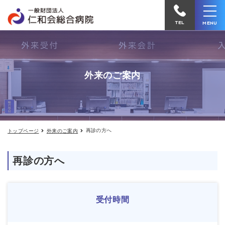
再
仁
診
和
の
TEL
MENU
方
会
へ
｜
総
診
合
療
外来のご案内
時
病
間
院
な
ど
へ
電
再診の方へ
トップページ
外来のご案内
話
を
再診の方へ
か
け
る
受付時間