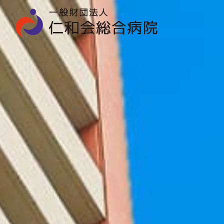
一
般
財
団
法
人
仁
和
会
総
合
病
院