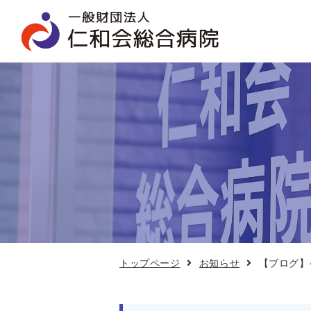
【ブ
ロ
グ】
ケ
ア
カ
フ
ェ
2
月
17
日
開
催
トップページ
お知らせ
【ブログ】