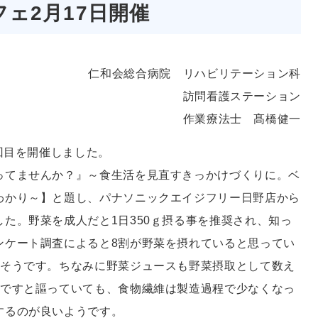
ェ2月17日開催
仁和会総合病院 リハビリテーション科
訪問看護ステーション
作業療法士 髙橋健一
0回目を開催しました。
ってませんか？』～食生活を見直すきっかけづくりに。ベ
わかり～】と題し、パナソニックエイジフリー日野店から
た。野菜を成人だと1日350ｇ摂る事を推奨され、知っ
ンケート調査によると8割が野菜を摂れていると思ってい
いそうです。ちなみに野菜ジュースも野菜摂取として数え
夫ですと謳っていても、食物繊維は製造過程で少なくなっ
するのが良いようです。