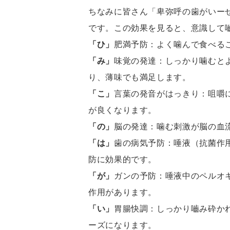
ちなみに皆さん「卑弥呼の歯がいー
です。この効果を見ると、意識して
「ひ」
肥満予防：よく噛んで食べる
「み」
味覚の発達：しっかり噛むと
り、薄味でも満足します。
「こ」
言葉の発音がはっきり：咀嚼
が良くなります。
「の」
脳の発達：噛む刺激が脳の血
「は」
歯の病気予防：唾液（抗菌作
防に効果的です。
「が」
ガンの予防：唾液中のペルオ
作用があります。
「い」
胃腸快調：しっかり嚙み砕か
ーズになります。