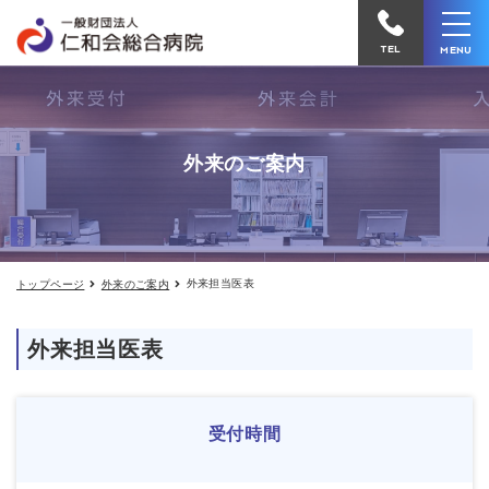
外
仁
来
和
担
TEL
MENU
当
会
医
表
総
合
外来のご案内
病
院
へ
電
外来担当医表
トップページ
外来のご案内
話
を
外来担当医表
か
け
る
受付時間