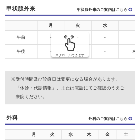
甲状腺外来
甲状腺外来のご案内はこちら
月
火
水
午前
-
-
-
-
午後
-
-
-
相
スクロールできます
※
受付時間及び診療日は変更になる場合があります。
「休診・代診情報」、または電話にてご確認のうえご
来院ください。
外科
外科のご案内はこちら
月
火
水
木
金
土