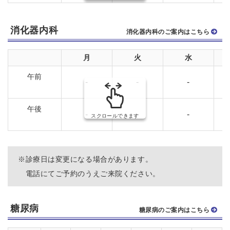
2026.09.15
武田 午前 休診
消化器内科
2026.09.17
小久保 午前 休診
消化器内科のご案内はこちら
月
火
水
2026.10.05
中原 午後 休診
午前
-
-
-
2026.10.22
相澤 午後 休診
午後
-
-
-
2026.10.23
相澤 午後 休診
スクロールできます
2026.11.06
金澤 午前 休診
※
診療日は変更になる場合があります。
2026.11.14
板橋 午前 休診
電話にてご予約のうえご来院ください。
糖尿病
糖尿病のご案内はこちら