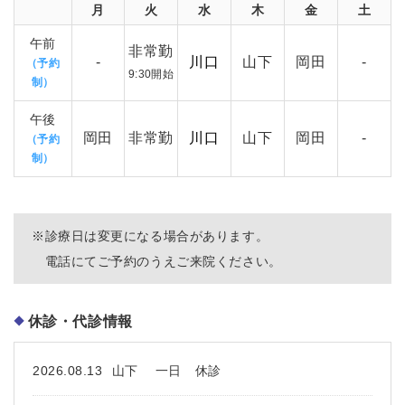
月
火
水
木
金
土
午前
非常勤
-
川口
山下
岡田
-
（予約
9:30開始
制）
午後
岡田
非常勤
川口
山下
岡田
-
（予約
制）
※
診療日は変更になる場合があります。
電話にてご予約のうえご来院ください。
休診・代診情報
2026.08.13
山下 一日 休診