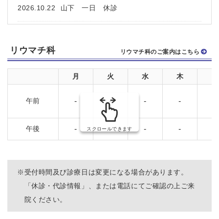
2026.10.22
山下 一日 休診
リウマチ科
リウマチ科のご案内はこちら
月
火
水
木
午前
-
-
-
-
午後
-
-
-
-
スクロールできます
※
受付時間及び診療日は変更になる場合があります。
「休診・代診情報」、または電話にてご確認の上ご来
院ください。