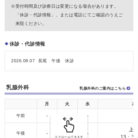
※
受付時間及び診療日は変更になる場合があります。
「休診・代診情報」、または電話にてご確認のうえご
来院ください。
休診・代診情報
2026.08.07
長尾 午後 休診
乳腺外科
乳腺外科のご案内はこちら
月
火
水
木
午前
-
-
-
-
上
午後
-
-
-
13：3
スクロールできます