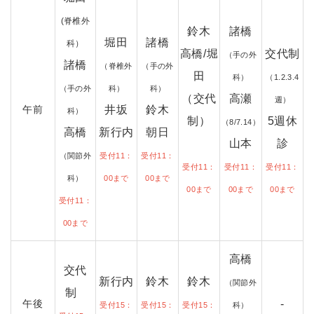
(脊椎外
鈴木
諸橋
堀田
諸橋
科）
高橋/堀
交代制
（手の外
諸橋
（脊椎外
（手の外
田
科）
（1.2.3.4
（手の外
科）
科）
（交代
高瀬
週）
午前
井坂
鈴木
科）
制）
5週休
（8/7.14
）
高橋
新行内
朝日
山本
診
（関節外
受付11：
受付11：
受付11：
受付11：
受付11：
科）
00まで
00まで
00まで
00まで
00まで
受付11：
00まで
高橋
交代
新行内
鈴木
鈴木
（関節外
制
午後
-
受付15：
受付15：
受付15：
科）