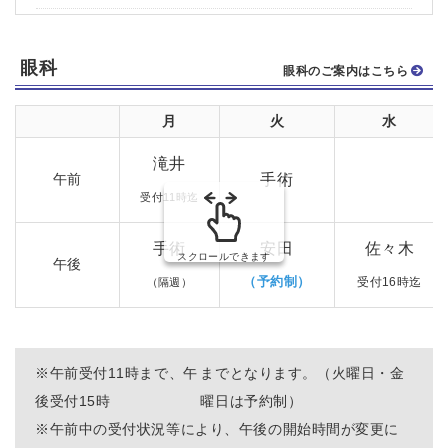
眼科
眼科のご案内はこちら
月
火
水
滝井
午前
手術
受付11時迄
手術
安田
佐々木
スクロールできます
午後
（予約制）
受付16時迄
（隔週）
※
午前受付11時まで、午
までとなります。（火曜日・金
後受付15時
曜日は予約制）
※
午前中の受付状況等により、午後の開始時間が変更に