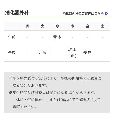
消化器外科
消化器外科のご案内はこちら
月
火
水
木
金
土
午前
-
-
青木
-
-
-
堀田
午後
-
近藤
長尾
-
（正）
※
午前中の受付状況等により、午後の開始時間が変更に
なる場合があります。
※
受付時間及び診療日は変更になる場合があります。
「休診・代診情報」、または電話にてご確認のうえご
来院ください。