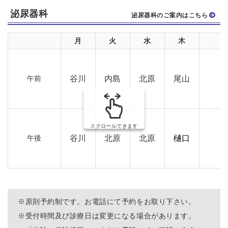
泌尿器科
泌尿器科のご案内はこちら
月
火
水
木
午前
谷川
内島
北原
尾山
スクロールできます
（
午後
谷川
北原
北原
樋口
※
原則予約制です。お電話
にて予約をお取り下さい。
※
受付時間及び診療日は変更になる場合があります。