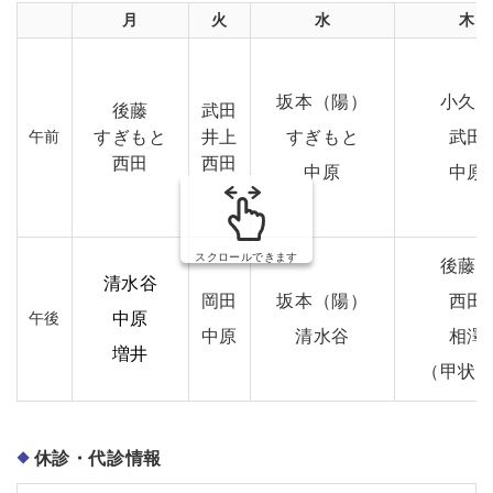
月
火
水
木
坂本（陽）
小久
後藤
武田
午前
すぎもと
井上
すぎもと
武田
西田
西田
中原
中原
スクロールできます
後
清水谷
岡田
坂本（陽）
西田
午後
中原
中原
清水谷
相澤
増井
（甲状
休診・代診情報