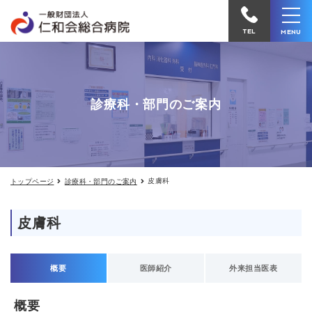
皮
仁
膚
和
科
TEL
MENU
の
会
ご
案
総
内
合
診療科・部門のご案内
病
院
へ
電
皮膚科
トップページ
診療科・部門のご案内
話
を
皮膚科
か
け
る
概要
医師紹介
外来担当医表
概要