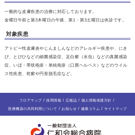
一般的な皮膚疾患の治療に対応しております。
金曜日午前と第3木曜日の午後、第1・第3土曜日は休診です。
対象疾患
アトピー性皮膚炎やじんましんなどのアレルギー疾患や、にき
び、とびひなどの細菌感染症、足白癬（水虫）などの真菌感染
症、いぼ・帯状疱疹・単純疱疹（口唇ヘルペス）などのウイル
ス性疾患、乾癬や円形脱毛症など。
フロアマップ
採用情報
広報誌
個人情報保護方針
医療機器の共同利用について
お知らせ
健康コラム
サイトマップ