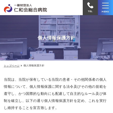
個
仁
人
和
情
TEL
MENU
報
会
保
護
総
方
合
針
個人情報保護方針
病
院
へ
電
個人情報保護方針
トップページ
話
を
当院は、当院が保有している当院の患者・その他関係者の個人
か
情報について、個人情報保護に関する法令及びその他の規範を
け
遵守し、かつ国際的な動向にも配慮して自主的なルール及び体
る
制を確立し、以下の通り個人情報保護方針を定め、これを実行
し維持することを宣言致します。