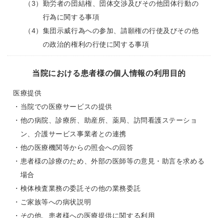
（3）
勤労者の団結権、団体交渉及びその他団体行動の
行為に関する事項
（4）
集団示威行為への参加、請願権の行使及びその他
の政治的権利の行使に関する事項
当院における患者様の個人情報の利用目的
医療提供
・
当院での医療サービスの提供
・
他の病院、診療所、助産所、薬局、訪問看護ステーショ
ン、介護サービス事業者との連携
・
他の医療機関等からの照会への回答
・
患者様の診療のため、外部の医師等の意見・助言を求める
場合
・
検体検査業務の委託その他の業務委託
・
ご家族等への病状説明
・
その他、患者様への医療提供に関する利用