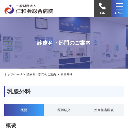
乳
仁
腺
和
外
TEL
MENU
科
会
総
合
診療科・部門のご案内
病
院
へ
電
乳腺外科
トップページ
診療科・部門のご案内
話
を
乳腺外科
か
け
る
概要
医師紹介
外来担当医表
概要