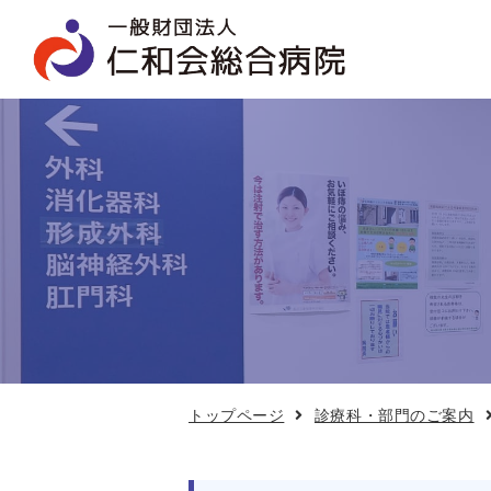
整
形
外
科
の
ご
案
内
トップページ
診療科・部門のご案内