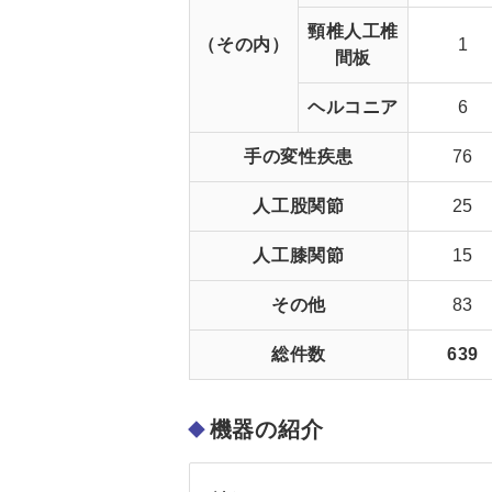
頸椎人工椎
（その内）
1
間板
ヘルコニア
6
手の変性疾患
76
人工股関節
25
人工膝関節
15
その他
83
総件数
639
機器の紹介