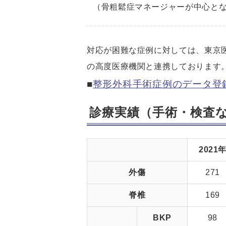
（骨粗鬆症マネージャーが中心とな
対応が困難な症例に対しては、東京
の高度医療機関と連携しております
■
整形外科手術症例のデータ登
診療実績（手術・検査
2021
外傷
271
脊椎
169
BKP
98