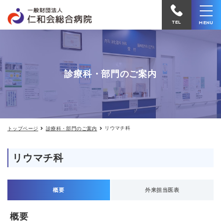
リ
仁
ウ
和
マ
TEL
MENU
チ
会
科
の
総
ご
合
案
診療科・部門のご案内
内
病
院
へ
電
リウマチ科
トップページ
診療科・部門のご案内
話
を
リウマチ科
か
け
る
概要
外来担当医表
概要