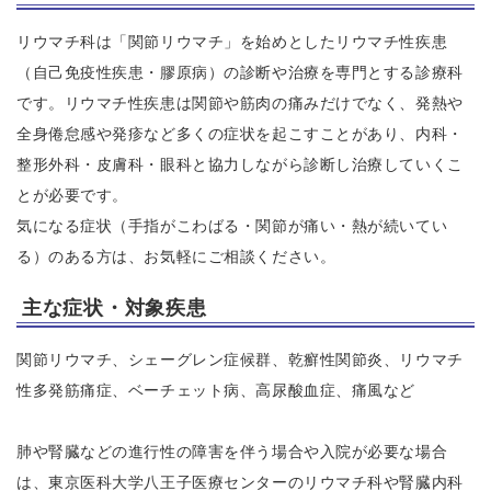
リウマチ科は「関節リウマチ」を始めとしたリウマチ性疾患
（自己免疫性疾患・膠原病）の診断や治療を専門とする診療科
です。リウマチ性疾患は関節や筋肉の痛みだけでなく、発熱や
全身倦怠感や発疹など多くの症状を起こすことがあり、内科・
整形外科・皮膚科・眼科と協力しながら診断し治療していくこ
とが必要です。
気になる症状（手指がこわばる・関節が痛い・熱が続いてい
る）のある方は、お気軽にご相談ください。
主な症状・対象疾患
関節リウマチ、シェーグレン症候群、乾癬性関節炎、リウマチ
性多発筋痛症、ベーチェット病、高尿酸血症、痛風など
肺や腎臓などの進行性の障害を伴う場合や入院が必要な場合
は、東京医科大学八王子医療センターのリウマチ科や腎臓内科