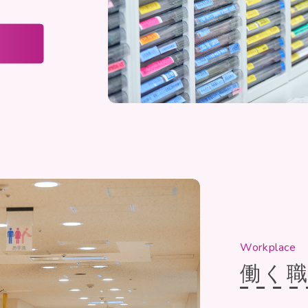
Workplace
働く