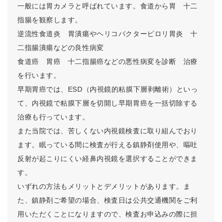
一般には胃カメラと呼ばれています。食道から胃 十二
指腸を観察します。
逆流性食道炎 胃潰瘍やヘリコバクターピロリ胃炎 十
二指腸潰瘍などの良性病変
食道癌 胃癌 十二指腸癌などの悪性病変を診断 治療
を行います。
早期胃癌では、ESD（内視鏡的粘膜下層剥離術）といっ
て、内視鏡で粘膜下層を切開し早期胃癌を一括切除する
治療も行っています。
また当院では、苦しくない内視鏡検査に取り組んでおり
ます。眠っている間に検査が行える鎮静剤使用や、嘔吐
反射が起こりにくい経鼻内視鏡を選択することができま
す。
いずれの方法もメリットとデメリットがあります。ま
た、鎮静剤ご希望の場合、検査日は公共交通機関をご利
用いただくことになりますので、検査お申込みの際に担