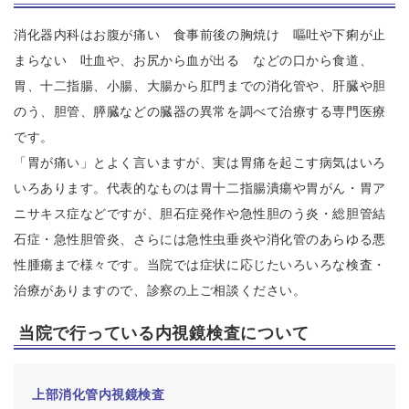
消化器内科はお腹が痛い 食事前後の胸焼け 嘔吐や下痢が止
まらない 吐血や、お尻から血が出る などの口から食道、
胃、十二指腸、小腸、大腸から肛門までの消化管や、肝臓や胆
のう、胆管、膵臓などの臓器の異常を調べて治療する専門医療
です。
「胃が痛い」とよく言いますが、実は胃痛を起こす病気はいろ
いろあります。代表的なものは胃十二指腸潰瘍や胃がん・胃ア
ニサキス症などですが、胆石症発作や急性胆のう炎・総胆管結
石症・急性胆管炎、さらには急性虫垂炎や消化管のあらゆる悪
性腫瘍まで様々です。当院では症状に応じたいろいろな検査・
治療がありますので、診察の上ご相談ください。
当院で行っている内視鏡検査について
上部消化管内視鏡検査