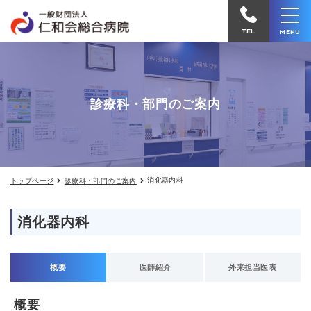
消
仁
化
和
器
TEL
MENU
内
会
科
の
総
ご
合
案
診療科・部門のご案内
内
病
院
へ
電
消化器内科
トップページ
診療科・部門のご案内
話
を
消化器内科
か
け
る
概要
医師紹介
外来担当医表
概要