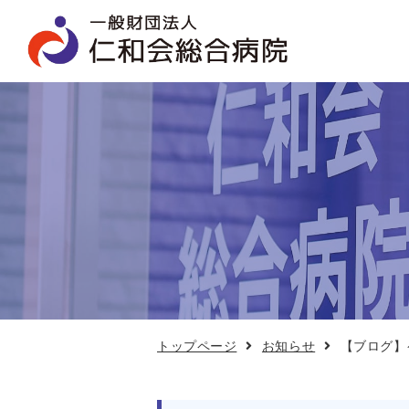
【ブ
ロ
グ】
ケ
ア
カ
フ
ェ
8
月
19
日
開
催
トップページ
お知らせ
【ブログ】