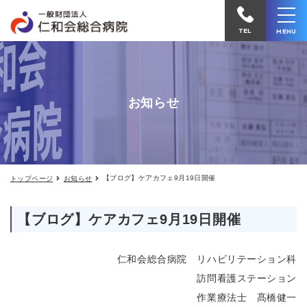
【ブ
仁
ロ
和
グ】
TEL
MENU
ケ
会
ア
カ
総
フ
合
ェ
お知らせ
9
病
月
院
19
日
へ
開
催
電
【ブログ】ケアカフェ9月19日開催
トップページ
お知らせ
話
を
【ブログ】ケアカフェ9月19日開催
か
け
仁和会総合病院 リハビリテーション科
る
訪問看護ステーション
作業療法士 髙橋健一