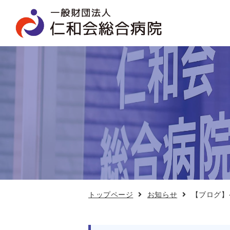
【ブ
ロ
グ】
ケ
ア
カ
フ
ェ
8
月
20
日
開
催
トップページ
お知らせ
【ブログ】