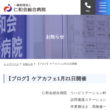
【ブ
仁
ロ
和
グ】
TEL
MENU
ケ
会
ア
カ
総
フ
合
ェ
お知らせ
1
病
月
院
21
日
へ
開
催
電
【ブログ】ケアカフェ1月21日開催
トップページ
お知らせ
話
を
【ブログ】ケアカフェ1月21日開催
か
け
仁和会総合病院 リハビリテーション科
る
訪問看護ステーション
作業療法士 髙橋健一