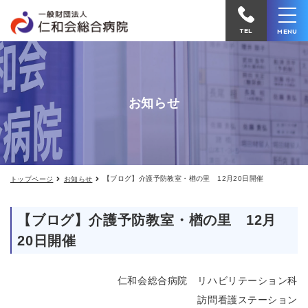
【ブ
仁
ロ
和
グ】
TEL
MENU
介
会
護
予
総
防
合
教
お知らせ
室・
病
楢
院
の
里
へ
12
電
月
20
【ブログ】介護予防教室・楢の里 12月20日開催
トップページ
お知らせ
話
日
開
を
催
【ブログ】介護予防教室・楢の里 12月
か
20日開催
け
る
仁和会総合病院 リハビリテーション科
訪問看護ステーション