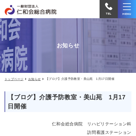
【ブ
仁
ロ
和
グ】
TEL
MENU
介
会
護
予
総
防
合
教
お知らせ
室・
病
美
院
山
苑
へ
1
電
月
17
【ブログ】介護予防教室・美山苑 1月17日開催
トップページ
お知らせ
話
日
開
を
催
【ブログ】介護予防教室・美山苑 1月17
か
日開催
け
る
仁和会総合病院 リハビリテーション科
訪問看護ステーション