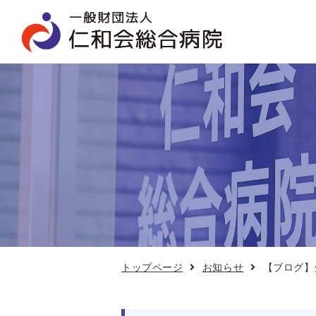
【ブ
ロ
グ】
介
護
予
防
教
室
8
月
22
日
開
催
トップページ
お知らせ
【ブログ】