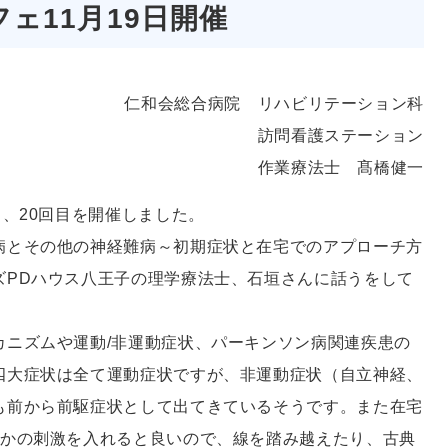
ェ11月19日開催
仁和会総合病院 リハビリテーション科
訪問看護ステーション
作業療法士 髙橋健一
」、20回目を開催しました。
病とその他の神経難病～初期症状と在宅でのアプローチ方
ズPDハウス八王子の理学療法士、石垣さんに話うをして
カニズムや運動/非運動症状、パーキンソン病関連疾患の
四大症状は全て運動症状ですが、非運動症状（自立神経、
も前から前駆症状として出てきているそうです。また在宅
らかの刺激を入れると良いので、線を踏み越えたり、古典