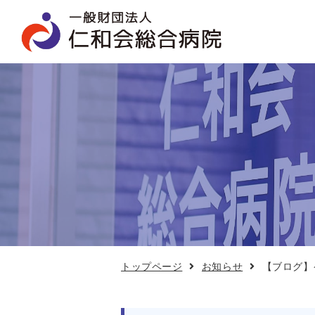
【ブ
ロ
グ】
ケ
ア
カ
フ
ェ
11
月
19
日
開
催
トップページ
お知らせ
【ブログ】