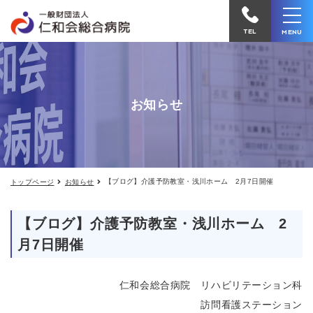
【ブ
仁
ロ
和
グ】
TEL
MENU
介
会
護
予
総
防
合
教
お知らせ
室・
病
浅
院
川
ホ
へ
ー
電
ム
2
【ブログ】介護予防教室・浅川ホーム 2月7日開催
トップページ
お知らせ
話
月
7
を
日
【ブログ】介護予防教室・浅川ホーム 2
か
開
催
月7日開催
け
る
仁和会総合病院 リハビリテーション科
訪問看護ステーション