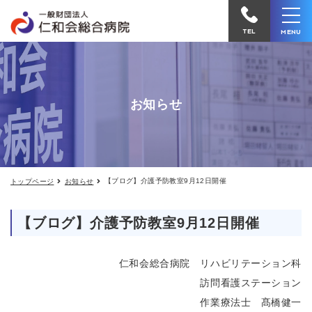
【ブ
仁
ロ
和
グ】
TEL
MENU
介
会
護
予
総
防
合
教
お知らせ
室
病
9
院
月
12
へ
日
開
電
催
【ブログ】介護予防教室9月12日開催
トップページ
お知らせ
話
を
【ブログ】介護予防教室9月12日開催
か
け
仁和会総合病院 リハビリテーション科
る
訪問看護ステーション
作業療法士 髙橋健一