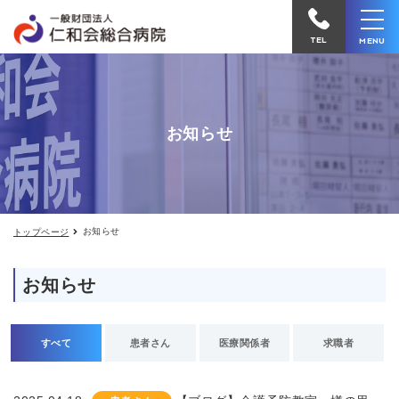
お
仁
知
和
ら
TEL
MENU
せ
会
総
合
お知らせ
病
院
へ
電
お知らせ
トップページ
話
を
お知らせ
か
け
る
すべて
患者さん
医療関係者
求職者