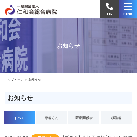
お
仁
知
和
ら
TEL
MENU
せ
会
総
合
お知らせ
病
院
へ
電
お知らせ
トップページ
話
を
お知らせ
か
け
る
すべて
患者さん
医療関係者
求職者