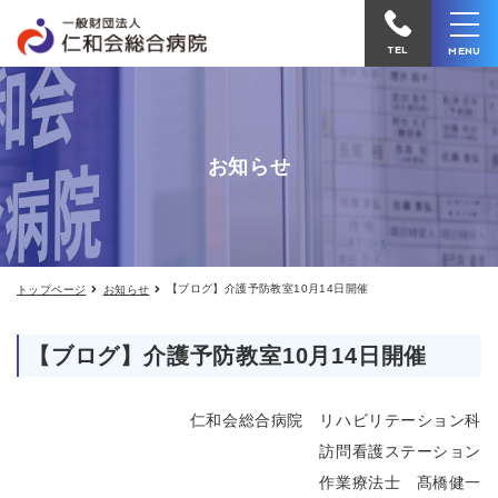
【ブ
仁
ロ
和
グ】
TEL
MENU
介
会
護
予
総
防
合
教
お知らせ
室
病
10
院
月
14
へ
日
開
電
催
【ブログ】介護予防教室10月14日開催
トップページ
お知らせ
話
を
【ブログ】介護予防教室10月14日開催
か
け
仁和会総合病院 リハビリテーション科
る
訪問看護ステーション
作業療法士 髙橋健一