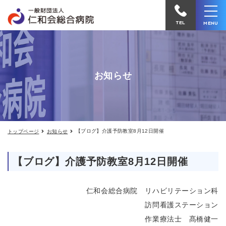
【ブ
仁
ロ
和
グ】
TEL
MENU
介
会
護
予
総
防
合
教
お知らせ
室
病
8
院
月
12
へ
日
開
電
催
【ブログ】介護予防教室8月12日開催
トップページ
お知らせ
話
を
【ブログ】介護予防教室8月12日開催
か
け
仁和会総合病院 リハビリテーション科
る
訪問看護ステーション
作業療法士 髙橋健一