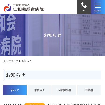
お
仁
知
和
ら
TEL
MENU
せ
会
総
合
お知らせ
病
院
へ
電
お知らせ
トップページ
話
を
お知らせ
か
け
る
すべて
患者さん
医療関係者
求職者