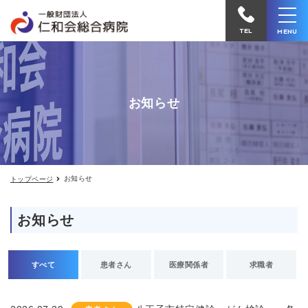
お
仁
知
和
ら
TEL
MENU
せ
会
総
合
お知らせ
病
院
へ
電
お知らせ
トップページ
話
を
お知らせ
か
け
る
すべて
患者さん
医療関係者
求職者