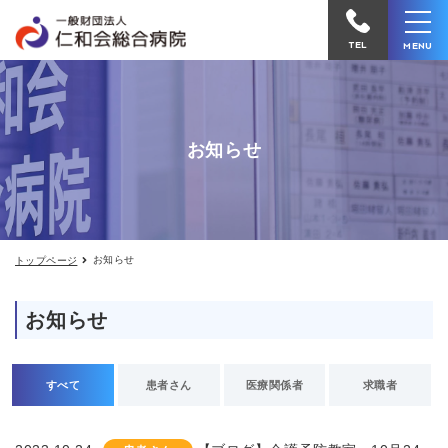
お
仁
知
和
ら
TEL
MENU
せ
会
総
合
お知らせ
病
院
へ
電
お知らせ
トップページ
話
を
お知らせ
か
け
る
すべて
患者さん
医療関係者
求職者