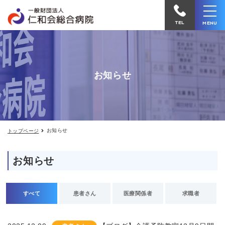
お
仁
知
和
ら
TEL
MENU
せ
会
総
合
お知らせ
病
院
へ
電
お知らせ
トップページ
話
を
お知らせ
か
け
る
すべて
患者さん
医療関係者
求職者