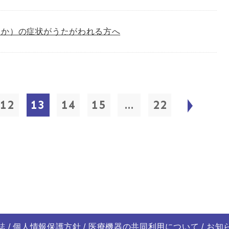
しか）の症状がうたがわれる方へ
12
13
14
15
...
22
誌
個人情報保護方針
医療機器の共同利用について
お知