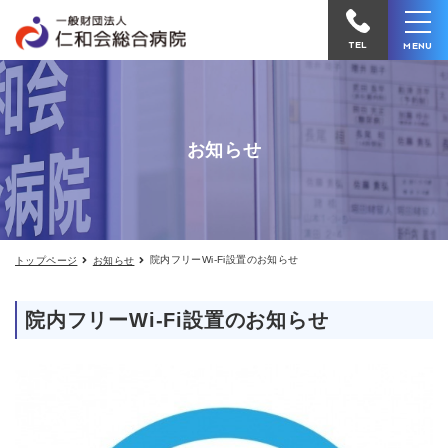
院
仁
内
和
フ
TEL
MENU
リ
会
ー
Wi-
総
Fi
合
設
置
お知らせ
病
の
院
お
知
へ
ら
せ
電
院内フリーWi-Fi設置のお知らせ
トップページ
お知らせ
話
を
院内フリーWi-Fi設置のお知らせ
か
け
る