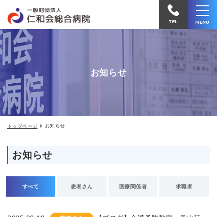
お
仁
知
和
ら
TEL
MENU
せ
会
総
合
お知らせ
病
院
へ
電
お知らせ
トップページ
話
を
お知らせ
か
け
る
すべて
患者さん
医療関係者
求職者