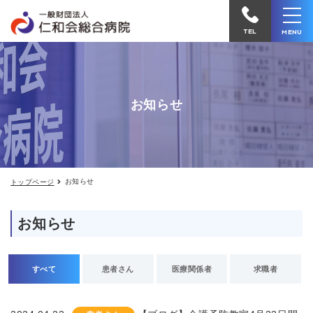
お
仁
知
和
ら
TEL
MENU
せ
会
総
合
お知らせ
病
院
へ
電
お知らせ
トップページ
話
を
お知らせ
か
け
る
すべて
患者さん
医療関係者
求職者