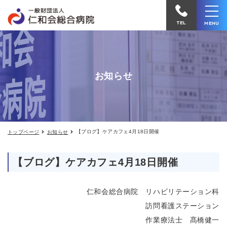
【ブ
仁
ロ
和
グ】
TEL
MENU
ケ
会
ア
カ
総
フ
合
ェ
お知らせ
4
病
月
院
18
日
へ
開
催
電
【ブログ】ケアカフェ4月18日開催
トップページ
お知らせ
話
を
【ブログ】ケアカフェ4月18日開催
か
け
仁和会総合病院 リハビリテーション科
る
訪問看護ステーション
作業療法士 髙橋健一