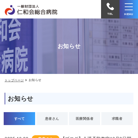
お
仁
知
和
ら
TEL
MENU
せ
会
総
合
お知らせ
病
院
へ
電
お知らせ
トップページ
話
を
お知らせ
か
け
る
すべて
患者さん
医療関係者
求職者