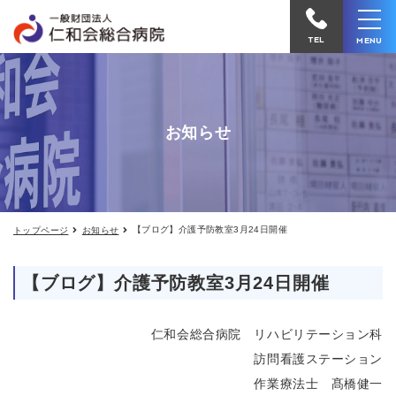
【ブ
仁
ロ
和
グ】
TEL
MENU
介
会
護
予
総
防
合
教
お知らせ
室
病
3
院
月
24
へ
日
開
電
催
【ブログ】介護予防教室3月24日開催
トップページ
お知らせ
話
を
【ブログ】介護予防教室3月24日開催
か
け
仁和会総合病院 リハビリテーション科
る
訪問看護ステーション
作業療法士 髙橋健一