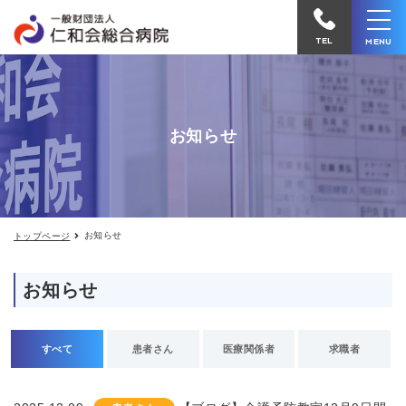
お
仁
知
和
ら
TEL
MENU
せ
会
総
合
お知らせ
病
院
へ
電
お知らせ
トップページ
話
を
お知らせ
か
け
る
すべて
患者さん
医療関係者
求職者