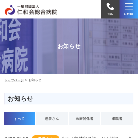
お
仁
知
和
ら
TEL
MENU
せ
会
総
合
お知らせ
病
院
へ
電
お知らせ
トップページ
話
を
お知らせ
か
け
る
すべて
患者さん
医療関係者
求職者