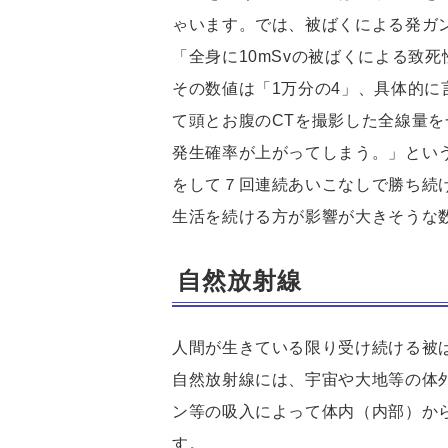
ゃいます。では、被ばくによる発ガ
「全身に10mSvの被ばくによる致
その数値は「1万分の4」、具体的
て頭とお腹のCTを撮影した全線量を
発生確率が上がってしまう。」という
をして７回連続あいこなしで勝ち続
生活を続ける方が影響が大きそうな
自然放射線
人間が生きている限り受け続ける被
自然放射線には、宇宙や大地等の体
ン等の吸入によって体内（内部）か
す。