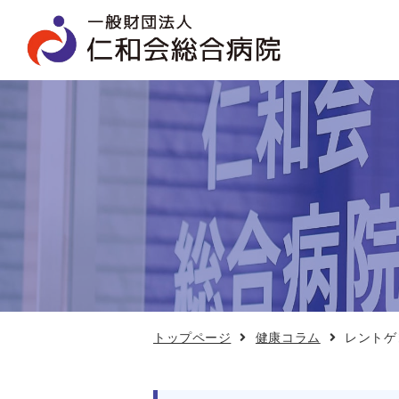
レ
ン
ト
ゲ
ン
コ
ラ
ム
「被
ば
く」
トップページ
健康コラム
レントゲ