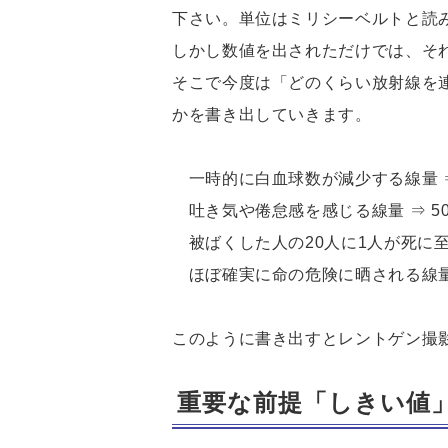
下さい。単位はミリシーベルトと読
しかし数値を出されただけでは、そ
そこで今度は「どのくらい放射線を
かを書き出していきます。
一時的に白血球数が減少する線量 ⇒ 2
吐き気や倦怠感を感じる線量 ⇒ 500
被ばくした人の20人に1人が死に至る線量
ほぼ確実に命の危険に晒される線量 ⇒ 
このように書き出すとレントゲン撮
重要な前提「しきい値