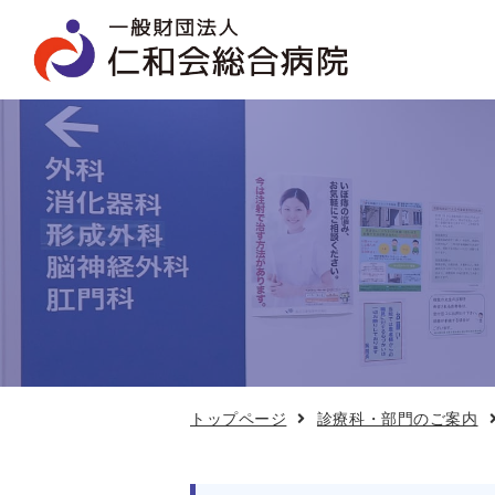
脊
椎
外
科
の
ご
案
内
トップページ
診療科・部門のご案内