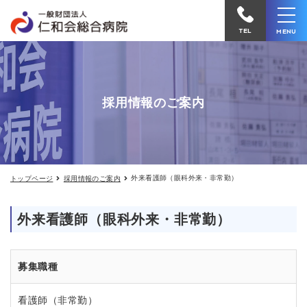
外
仁
来
和
看
TEL
MENU
護
会
師
（眼
総
科
合
外
採用情報のご案内
来・
病
非
院
常
勤）
へ
電
外来看護師（眼科外来・非常勤）
トップページ
採用情報のご案内
話
を
外来看護師（眼科外来・非常勤）
か
け
る
募集職種
看護師（非常勤）