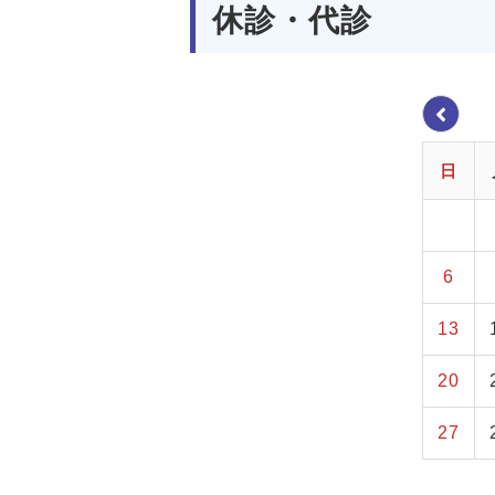
休診・代診
日
6
13
20
27