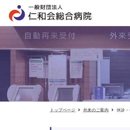
休
診・
代
診
情
報
トップページ
外来のご案内
休診・