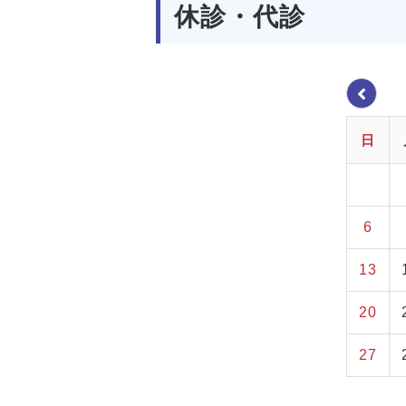
休診・代診
日
6
13
20
27