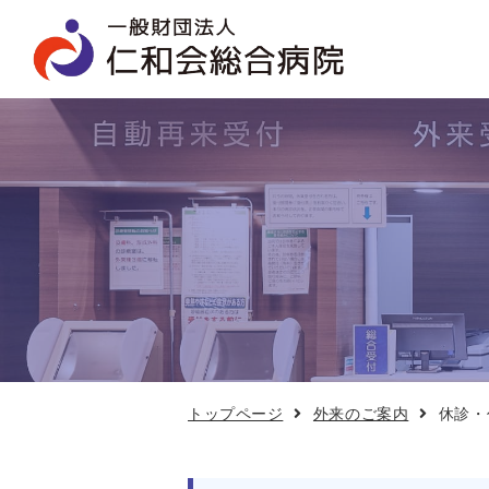
休
診・
代
診
情
報
トップページ
外来のご案内
休診・