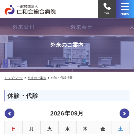
休
仁
診・
和
代
TEL
MENU
診
会
情
報
総
合
外来のご案内
病
院
へ
電
休診・代診情報
トップページ
外来のご案内
話
を
休診・代診
か
け
2026年09月
る
日
月
火
水
木
金
土