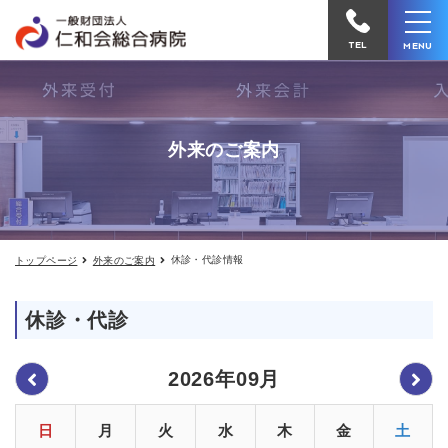
休
仁
診・
和
代
TEL
MENU
診
会
情
報
総
合
外来のご案内
病
院
へ
電
休診・代診情報
トップページ
外来のご案内
話
を
休診・代診
か
け
2026年09月
る
日
月
火
水
木
金
土