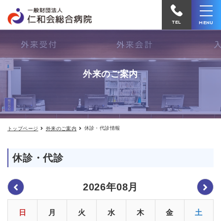
休
仁
診・
和
代
TEL
MENU
診
会
情
報
総
合
外来のご案内
病
院
へ
電
休診・代診情報
トップページ
外来のご案内
話
を
休診・代診
か
け
2026年08月
る
日
月
火
水
木
金
土